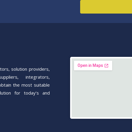
ors, solution providers,
uppliers, integrators,
obtain the most suitable
ution for today’s and