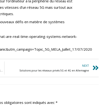
sur l’ordinateur à la périphérie du réseau est
es vitesses d’un réseau 5G mais surtout aux
ritiques.
s nouveaux défis en matière de systèmes
hat-are-real-time-operating-systems-network-
anic&utm_campaign=Topic_5G_MELA_Juillet_17/07/2020
NEXT
Le rôle des MVNO dans la compagnie aérienne intelligente (Telecoms.com)
Solutions pour les réseaux privés 5G et 4G en Allemagne
s obligatoires sont indiqués avec
*