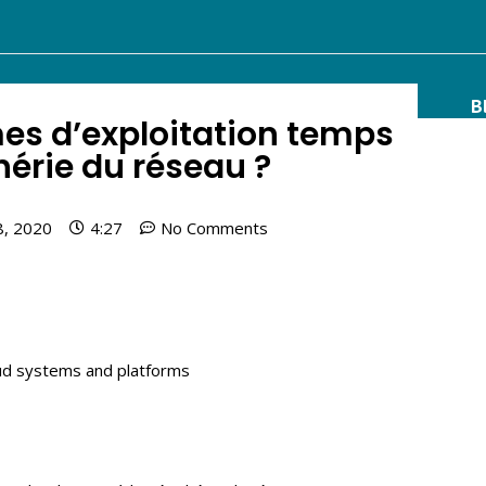
Accueil
À propos
Services
B
mes d’exploitation temps
phérie du réseau ?
8, 2020
4:27
No Comments
oud systems and platforms